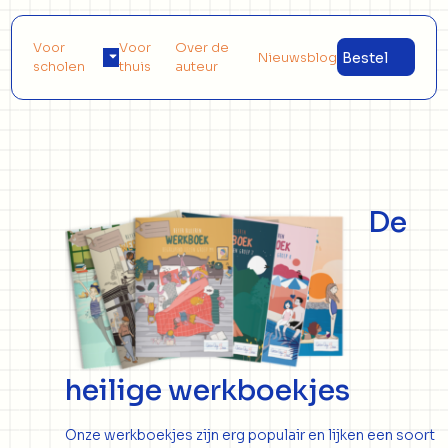
Voor
Voor
Over de
Nieuwsblog
Bestel
scholen
thuis
auteur
De
heilige werkboekjes
Onze werkboekjes zijn erg populair en lijken een soort