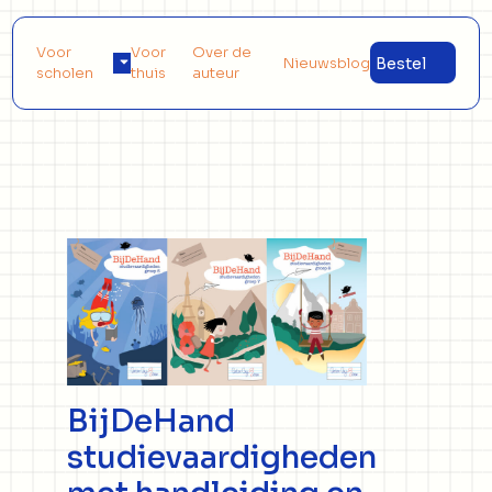
Voor
Voor
Over de
Nieuwsblog
Bestel
scholen
thuis
auteur
BijDeHand
studievaardigheden