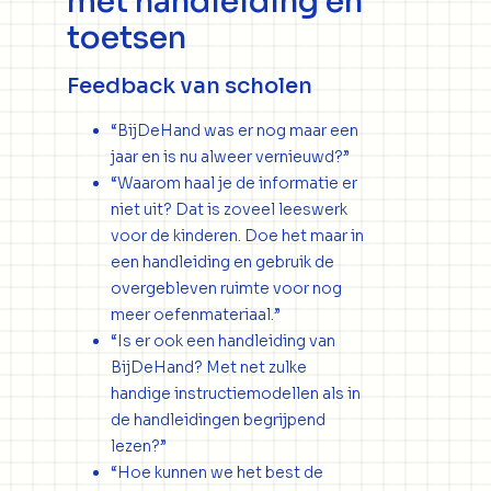
met handleiding en
toetsen
Feedback van scholen
“BijDeHand was er nog maar een
jaar en is nu alweer vernieuwd?”
“Waarom haal je de informatie er
niet uit? Dat is zoveel leeswerk
voor de kinderen. Doe het maar in
een handleiding en gebruik de
overgebleven ruimte voor nog
meer oefenmateriaal.”
“Is er ook een handleiding van
BijDeHand? Met net zulke
handige instructiemodellen als in
de handleidingen begrijpend
lezen?”
“Hoe kunnen we het best de