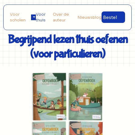
Voor
Voor
Over de
Nieuwsblog
Bestel
scholen
thuis
auteur
Begrijpend lezen thuis oefenen
(voor particulieren)