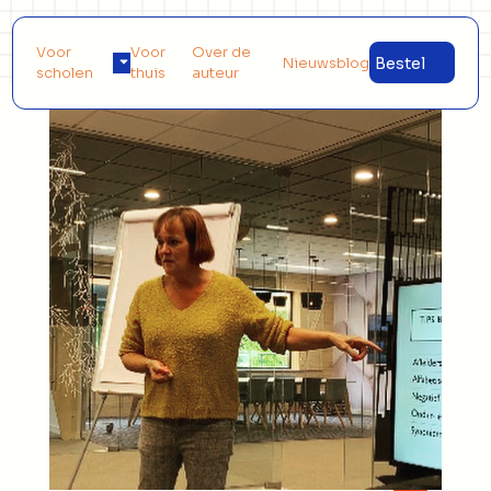
Voor
Voor
Over de
Nieuwsblog
Bestel
scholen
thuis
auteur
Implementatie en scholing