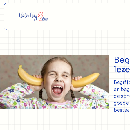
Beg
lez
Begrij
en beg
de sch
goede 
bestaa