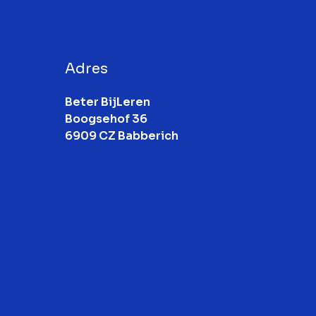
Adres
Beter BijLeren

Boogsehof 36

6909 CZ Babberich