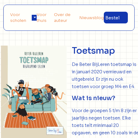
Voor
Voor
Over de
Nieuwsblog
Bestel
scholen
thuis
auteur
Toetsmap
De Beter BijLeren toetsmap is
in januari 2020 vernieuwd en
uitgebreid. Er zijn nu ook
toetsen voor groep M4 en E4.
Wat is nieuw?
Voor de groepen 5 t/m 8 zijn er
jaarlijks negen toetsen. Elke
toets telt minimaal 20
opgaven, en geen 10 zoals in d